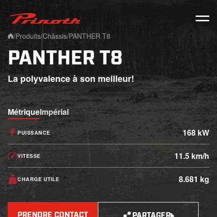
Prinoth - Corporate Website
/
Produits
/
Châssis
/
PANTHER T8
Home
PANTHER T8
La polyvalence à son meilleur!
Métrique
Impérial
168 kW
PUISSANCE
11.5 km/h
VITESSE
8.681 kg
CHARGE UTILE
PRENDRE CONTACT
PARTAGER