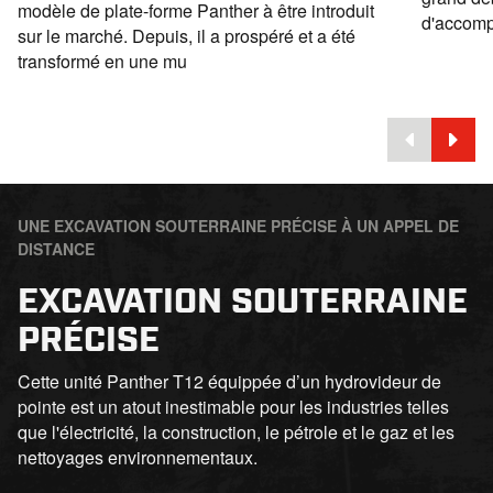
modèle de plate-forme Panther à être introduit
d'accompl
sur le marché. Depuis, il a prospéré et a été
transformé en une mu
UNE EXCAVATION SOUTERRAINE PRÉCISE À UN APPEL DE
DISTANCE
EXCAVATION SOUTERRAINE
PRÉCISE
Cette unité Panther T12 équippée d’un hydrovideur de
pointe est un atout inestimable pour les industries telles
que l'électricité, la construction, le pétrole et le gaz et les
nettoyages environnementaux.