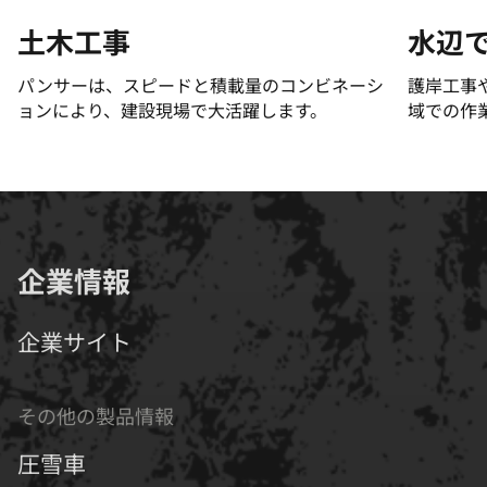
土木工事
水辺
パンサーは、スピードと積載量のコンビネーシ
護岸工事
ョンにより、建設現場で大活躍します。
域での作
企業情報
企業サイト
その他の製品情報
圧雪車