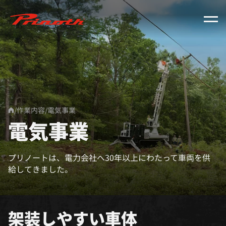
Prinoth - Corporate Website
/
作業内容
/
電気事業
Home
電気事業
プリノートは、電力会社へ30年以上にわたって車両を供
給してきました。
架装しやすい車体